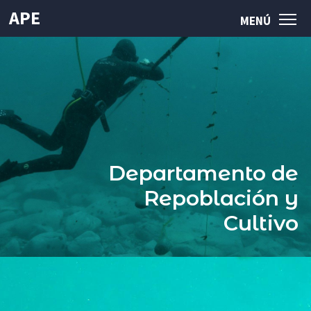
APE
MENÚ
MENÚ
Sembrando el
Mar
de Chile
INICIO
APE
Departamento de
Repoblación y
QUIÉNES SOMOS
Cultivo
LÍNEAS DE INVESTIGACIÓN APE
PUBLICACIONES
NOTICIAS