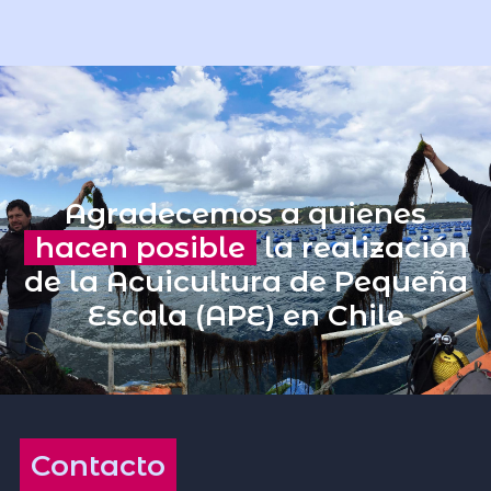
Agradecemos a quienes
hacen posible
la realización
de la Acuicultura de Pequeña
Escala (APE) en Chile
Contacto