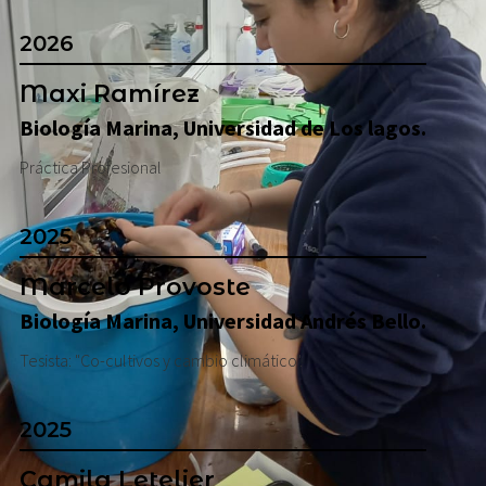
2026
Maxi Ramírez
Biología Marina, Universidad de Los lagos.
Práctica Profesional
2025
Marcelo Provoste
Biología Marina, Universidad Andrés Bello.
Tesista: "Co-cultivos y cambio climático".
2025
Camila Letelier