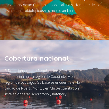
pesquera y de acuicultura aplicada al uso sustentable de los
recursos hidrobiológicos y su medio ambiente.
Cobertura nacional
El Departamento de Repoblación y Cultivo
tiene oficinas en la región de Coquimbo y en la
región de Los Lagos. Su base se encuentra en la
ciudad de Puerto Montt y en Chiloé cuenta con
instalaciones de laboratorio y hatchery.