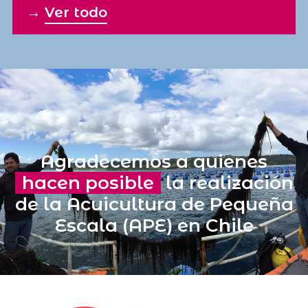
→
Ver todo
Agradecemos a quienes
hacen posible
la realización
de la Acuicultura de Pequeña
Escala (APE) en Chile