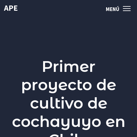
APE
MENÚ
MENÚ
Sembrando el
Mar
de Chile
INICIO
Primer
APE
proyecto de
QUIÉNES SOMOS
cultivo de
LÍNEAS DE INVESTIGACIÓN APE
PUBLICACIONES
cochayuyo en
NOTICIAS