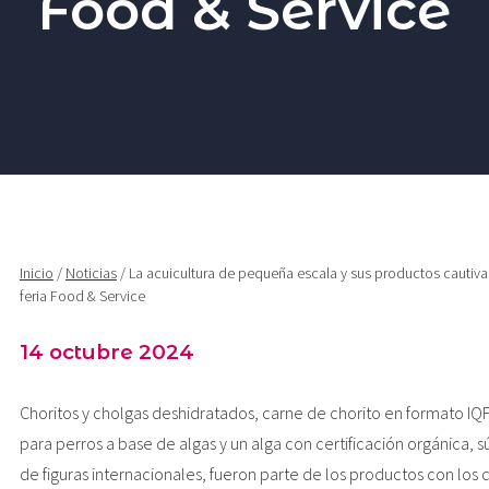
Food & Service
AUDIOVISUAL
Inicio
/
Noticias
/ La acuicultura de pequeña escala y sus productos cautiv
feria Food & Service
14 octubre 2024
Choritos y cholgas deshidratados, carne de chorito en formato IQ
para perros a base de algas y un alga con certificación orgánica, 
de figuras internacionales, fueron parte de los productos con los