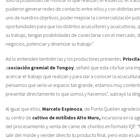
pudieron generar redes de contacto entre ellos y con distintas em
uno de nuestros objetivos, poder mejorar la comercialización ju
oportunidades para que los distintos acuicultores y acuicultoras
su trabajo, tengan posibilidades de conectarse con el mercado, d
negocios, potenciar y dinamizar su trabajo”.
Así lo entienden también las y los productores presentes.
Priscil
a
sociación gremial de Tongoy
, señaló que esta cita fue una i
acercar el trabajo que realizan y para dar a conocer la acuicultu
pensamos que sería un espacio tan grande, estamos muy contento
presentar directamente lo que somos y hacemos”, subrayó la diri
Al igual que ellos,
Marcelo Espinoza
, de Punta Queilen agradeci
su centro de
cultivo de mitílidos Alto Muro,
incursiona en la ag
del procesamiento y venta de carne de choritos en formato IQF. “No
salir del molde y vender directo tu producto final, pero esto es 