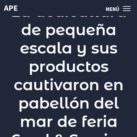
La acuicultura
APE
MENÚ
MENÚ
de pequeña
Sembrando el
Mar
de Chile
escala y sus
INICIO
productos
APE
cautivaron en
QUIÉNES SOMOS
pabellón del
LÍNEAS DE INVESTIGACIÓN APE
PUBLICACIONES
mar de feria
NOTICIAS