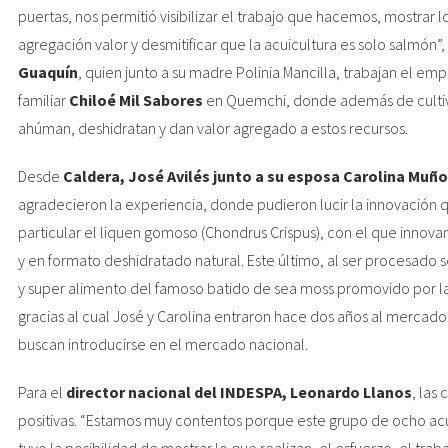
puertas, nos permitió visibilizar el trabajo que hacemos, mostrar 
agregación valor y desmitificar que la acuicultura es solo salmón
Guaquín
, quien junto a su madre Polinia Mancilla, trabajan el e
familiar
Chiloé Mil Sabores
en Quemchi, donde además de cultiva
ahúman, deshidratan y dan valor agregado a estos recursos.
Desde
Caldera, José Avilés junto a su esposa Carolina Muñ
agradecieron la experiencia, donde pudieron lucir la innovación q
particular el liquen gomoso (Chondrus Crispus), con el que innov
y en formato deshidratado natural. Este último, al ser procesado
y super alimento del famoso batido de sea moss promovido por l
gracias al cual José y Carolina entraron hace dos años al mercad
buscan introducirse en el mercado nacional.
Para el
director nacional del INDESPA, Leonardo Llanos
, las
positivas. “Estamos muy contentos porque este grupo de ocho acu
tuvo la posibilidad de mostrar lo que realizan, el esfuerzo, el traba