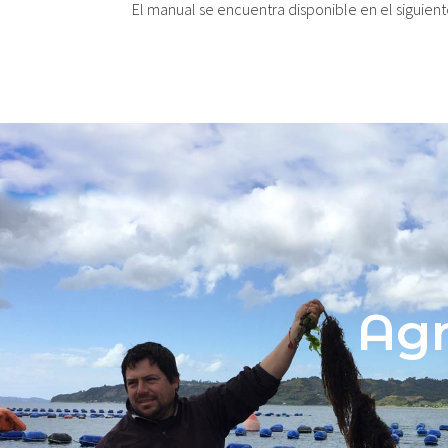
El manual se encuentra disponible en el siguien
Sembrando el
Mar
de Chil
Inicio
APE
Quiénes somos
Líneas de investigación APE
Publicaciones
Noticias
Audiovisual
Agr