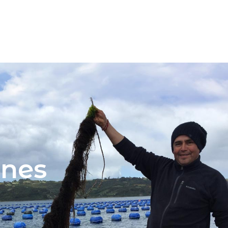
enes
a