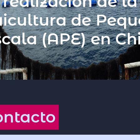
realización de la
icultura de Peq
cala (APE) en Ch
ontacto