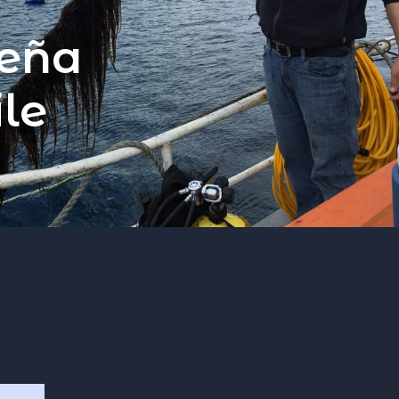
ueña
ile