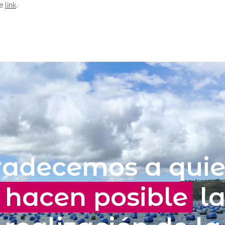
te
link
.
e
adecemos a qui
hacen posible
l