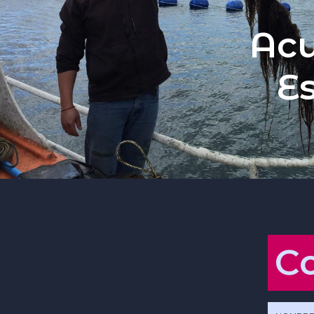
Acu
Es
C