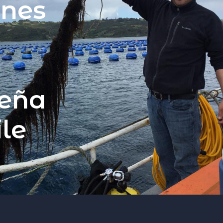
enes
a
ueña
ile