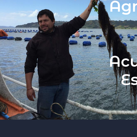
Agr
Sembrando el
Mar
de Chil
Inicio
APE
Quiénes somos
Líneas de investigación APE
Publicaciones
Acu
Noticias
Audiovisual
Es