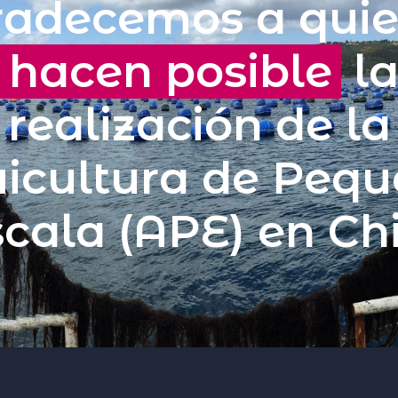
adecemos a qui
e
hacen posible
l
realización de la
icultura de Peq
cala (APE) en Ch