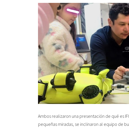
Sembrando el
Mar
de Chil
Inicio
APE
Quiénes somos
Líneas de investigación APE
Publicaciones
Noticias
Audiovisual
Ambos realizaron una presentación de qué es IF
pequeñas miradas, se inclinaron al equipo de b