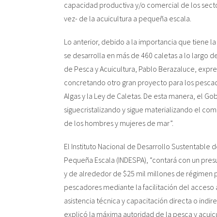
capacidad productiva y/o comercial de los secto
vez- de la acuicultura a pequeña escala.
Sembrando el
Mar
de Chil
Inicio
Lo anterior, debido a la importancia que tiene l
APE
se desarrolla en más de 460 caletas a lo largo de
Quiénes somos
de Pesca y Acuicultura, Pablo Berazaluce, expre
Líneas de investigación APE
concretando otro gran proyecto para los pescado
Publicaciones
Algas y la Ley de Caletas. De esta manera, el Go
Noticias
siguecristalizando y sigue materializando el com
Audiovisual
de los hombres y mujeres de mar”.
El Instituto Nacional de Desarrollo Sustentable d
Pequeña Escala (INDESPA), “contará con un presu
y de alrededor de $25 mil millones de régimen 
pescadores mediante la facilitación del acceso 
asistencia técnica y capacitación directa o indire
explicó la máxima autoridad de la pesca y acuicu