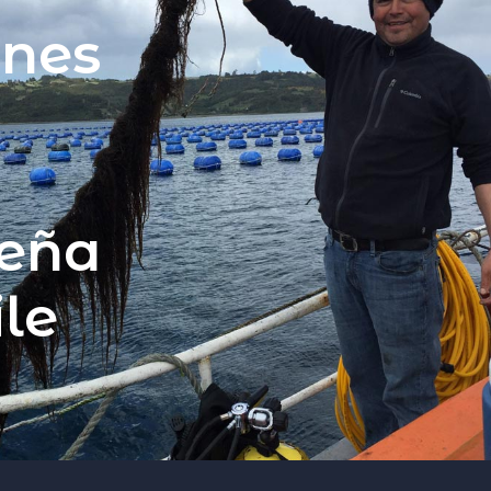
enes
a
ueña
ile