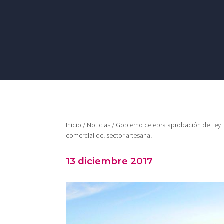
Inicio
/
Noticias
/ Gobierno celebra aprobación de Ley 
comercial del sector artesanal
13 diciembre 2017