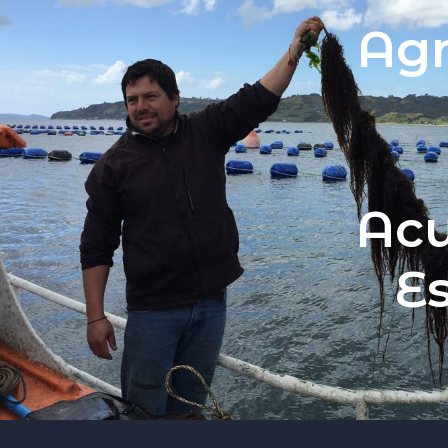
Agr
Acu
Es