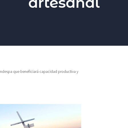
artesanal
Indespa que beneficiará capacidad productiva y