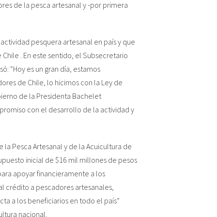
res de la pesca artesanal y -por primera
e
a actividad pesquera artesanal en país y que
 Chile . En este sentido, el Subsecretario
só: “Hoy es un gran día, estamos
res de Chile, lo hicimos con la Ley de
bierno de la Presidenta Bachelet
promiso con el desarrollo de la actividad y
e la Pesca Artesanal y de la Acuicultura de
puesto inicial de $16 mil millones de pesos
para apoyar financieramente a los
al crédito a pescadores artesanales,
cta a los beneficiarios en todo el país”
ltura nacional.