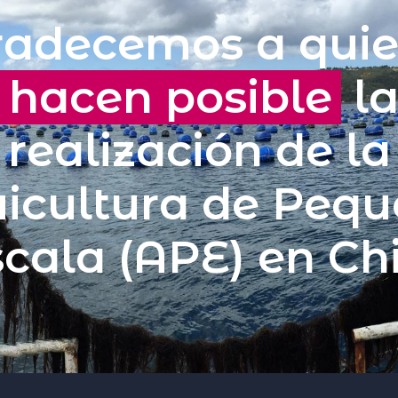
adecemos a qui
hacen posible
l
realización de la
icultura de Peq
cala (APE) en Ch