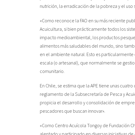
nutrición, la erradicación de la pobreza y el uso 
Sembrando el
Mar
de Chil
«Como reconoce la FAO en su más reciente publi
Inicio
Acuicultura, si bien prácticamente todos los si
APE
impacto medioambiental, los productos pesquer
Quiénes somos
alimentos más saludables del mundo, sino tamb
Líneas de investigación APE
en el ambiente natural. Esto es particularmente
Publicaciones
Noticias
escala (o artesanal), que normalmente se gestion
Audiovisual
comunitario.
En Chile, se estima que la APE tiene unas cuatro
reglamento de la Subsecretaría de Pesca y Acuic
propicia el desarrollo y consolidación de empre
pescadores que buscan innovar».
«Como Centro Acuícola Tongoy de Fundación Chi
alentado y participado en diversas iniciativas d