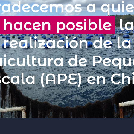
adecemos a qui
hacen posible
l
realización de la
icultura de Peq
cala (APE) en Ch