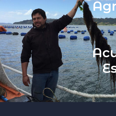
Agr
Acu
Es