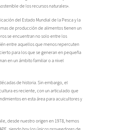
sostenible de los recursos naturales».
e
cación del Estado Mundial de la Pesca y la
stemas de producción de alimentos tienen un
os se encuentran no solo entre los
ién entre aquellos que menos repercuten
 cierto para los que se generan en pequeña
an en un ámbito familiar o a nivel
 décadas de historia. Sin embargo, el
ultura es reciente, con un articulado que
ndimientos en esta área para acuicultores y
le, desde nuestro origen en 1978, hemos
e APE, siendo hoy los únicos proveedores de