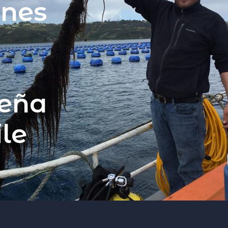
enes
a
ueña
ile