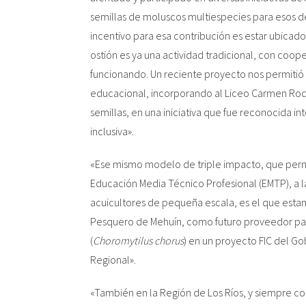
semillas de moluscos multiespecies para esos de
incentivo para esa contribución es estar ubicado
ostión es ya una actividad tradicional, con coo
funcionando. Un reciente proyecto nos permitió
educacional, incorporando al Liceo Carmen R
semillas, en una iniciativa que fue reconocida
inclusiva».
«Ese mismo modelo de triple impacto, que permi
Educación Media Técnico Profesional (EMTP), a l
acuicultores de pequeña escala, es el que estam
Pesquero de Mehuín, como futuro proveedor para
(
Choromytilus chorus
) en un proyecto FIC del Go
Regional».
«También en la Región de Los Ríos, y siempre c