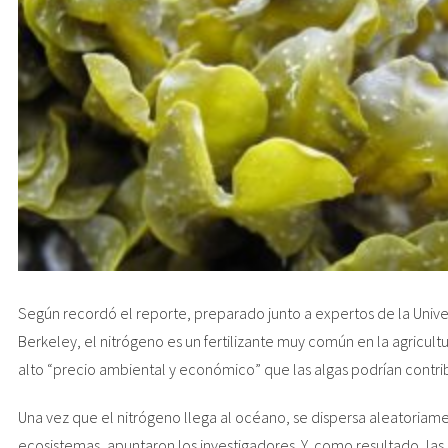
Según recordó el reporte, preparado junto a expertos de la Unive
Berkeley, el nitrógeno es un fertilizante muy común en la agricult
alto “precio ambiental y económico” que las algas podrían contribu
Una vez que el nitrógeno llega al océano, se dispersa aleatoriame
ecosistemas, apuntaron los investigadores. Y, como resultado, la