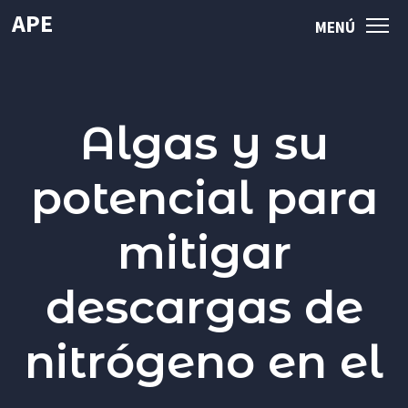
APE
MENÚ
MENÚ
Sembrando el
Mar
de Chile
Algas y su
INICIO
potencial para
APE
mitigar
QUIÉNES SOMOS
descargas de
LÍNEAS DE INVESTIGACIÓN APE
PUBLICACIONES
nitrógeno en el
NOTICIAS