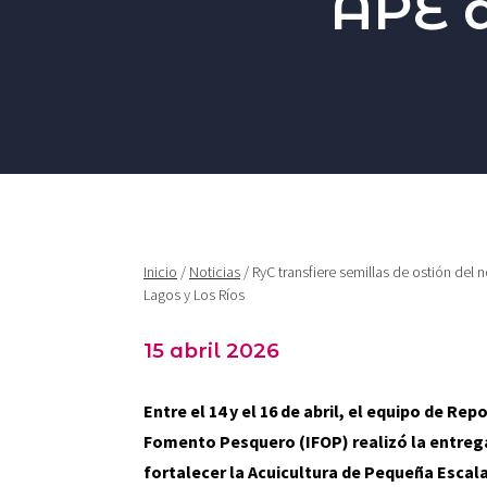
APE d
Inicio
/
Noticias
/ RyC transfiere semillas de ostión del 
Lagos y Los Ríos
15 abril 2026
Entre el 14 y el 16 de abril, el equipo de Rep
Fomento Pesquero (IFOP) realizó la entrega
fortalecer la Acuicultura de Pequeña Escala 