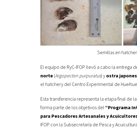
Sembrando el
Mar
de Chil
Inicio
APE
Quiénes somos
Líneas de investigación APE
Semillas en hatche
Publicaciones
Noticias
El equipo de RyC-IFOP llevó a cabo la entrega d
Audiovisual
norte
(
Argopecten purpuratus
) y
ostra japone
el hatchery del Centro Experimental de Hueihue
Esta transferencia representa la etapa final de
forma parte de los objetivos del
“Programa Int
para Pescadores Artesanales y Acuicultore
IFOP con la Subsecretaría de Pesca y Acuicultu