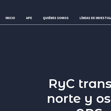
Menú
INICIO
APE
QUIÉNES SOMOS
LÍNEAS DE INVESTIG
RyC trans
norte y o