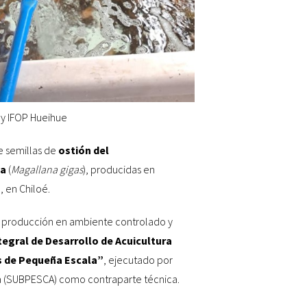
e
ry IFOP Hueihue
e semillas de
ostión del
sa
(
Magallana gigas
), producidas en
, en Chiloé.
 la producción en ambiente controlado y
egral de Desarrollo de Acuicultura
s de Pequeña Escala”
, ejecutado por
ra (SUBPESCA) como contraparte técnica.